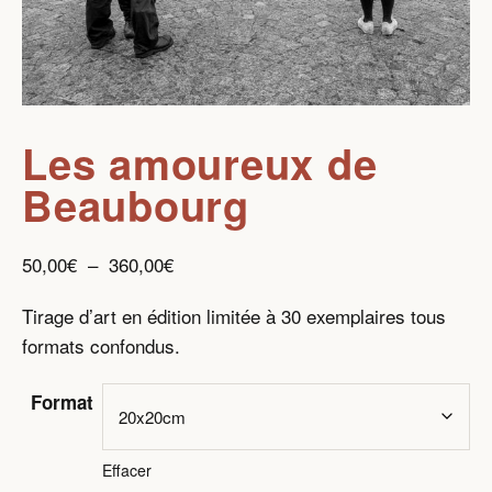
Les amoureux de
Beaubourg
Plage
50,00
€
–
360,00
€
de
Tirage d’art en édition limitée à 30 exemplaires tous
prix :
formats confondus.
50,00€
à
Format
360,00€
Effacer