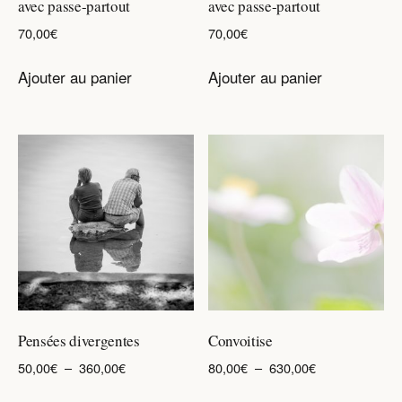
avec passe-partout
avec passe-partout
70,00
€
70,00
€
Ajouter au panier
Ajouter au panier
Pensées divergentes
Convoitise
Plage
Plage
50,00
€
–
360,00
€
80,00
€
–
630,00
€
de
de
Ce
Ce